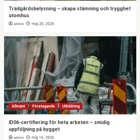
Trädgårdsbelysning – skapa stämning och trygghet
utomhus
admin
maj 20, 2026
Allmänt
Företagande
Utbildning
ID06-certifiering för heta arbeten – smidig
uppföljning på bygget
admin
maj 16, 2026