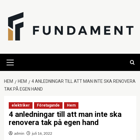
Hoppa
till
innehåll
Primär
meny
HEM
HEM
4 ANLEDNINGAR TILL ATT MAN INTE SKA RENOVERA
TAK PÅ EGEN HAND
elektriker
Företagande
Hem
4 anledningar till att man inte ska
renovera tak på egen hand
admin
juli 16, 2022