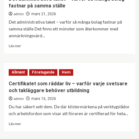
därför
fastnar på samma ställe
tar
kvalitet
admin
mars 21, 2026
tid
Det administrativa taket – varför så många bolag fastnar på
samma ställe Det finns ett mönster som återkommer med
anmärkningsvärd...
Läs
Läs mer
mer
om
Det
administrativa
Allmänt
Företagande
Hem
taket
–
Certifikatet som räddar liv – varför varje svetsare
varför
och takläggare behöver utbildning
så
många
admin
mars 16, 2026
bolag
Du har säkert sett dem. De där klistermärkena på verktygslådor
fastnar
och arbetsfordon som visar att föraren är certifierad för heta...
på
samma
Läs
Läs mer
ställe
mer
om