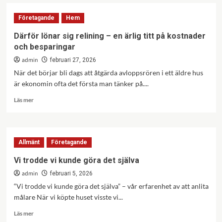
Certifikatet
som
Företagande
Hem
räddar
liv
Därför lönar sig relining – en ärlig titt på kostnader
–
och besparingar
varför
varje
admin
februari 27, 2026
svetsare
När det börjar bli dags att åtgärda avloppsrören i ett äldre hus
och
är ekonomin ofta det första man tänker på....
takläggare
behöver
Läs
Läs mer
utbildning
mer
om
Därför
lönar
Allmänt
Företagande
sig
relining
Vi trodde vi kunde göra det själva
–
admin
en
februari 5, 2026
ärlig
“Vi trodde vi kunde göra det själva” – vår erfarenhet av att anlita
titt
målare När vi köpte huset visste vi...
på
kostnader
Läs
Läs mer
och
mer