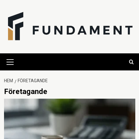
Hoppa
till
innehåll
Primär
meny
HEM
FÖRETAGANDE
Företagande