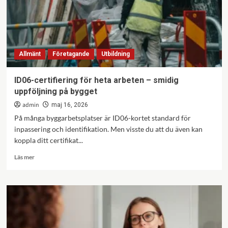
en
checklista
för
vad
som
Allmänt
Företagande
Utbildning
händer
härnäst
ID06-certifiering för heta arbeten – smidig
uppföljning på bygget
admin
maj 16, 2026
På många byggarbetsplatser är ID06-kortet standard för
inpassering och identifikation. Men visste du att du även kan
koppla ditt certifikat...
Läs
Läs mer
mer
om
ID06-
certifiering
för
heta
arbeten