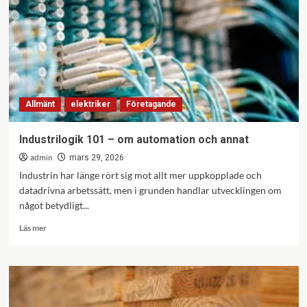
Allmänt
elektriker
Företagande
Industrilogik 101 – om automation och annat
admin
mars 29, 2026
Industrin har länge rört sig mot allt mer uppkopplade och
datadrivna arbetssätt, men i grunden handlar utvecklingen om
något betydligt...
Läs
Läs mer
mer
om
Industrilogik
101
–
om