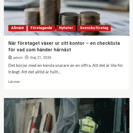
Allmänt
Företagande
Nyheter
Svenska företag
När företaget växer ur sitt kontor – en checklista
för vad som händer härnäst
admin
maj 21, 2026
Det börjar med en känsla snarare än en siffra. Att det är lite för
trångt. Att det alltid är fullt...
Läs
Läs mer
mer
om
När
företaget
växer
ur
sitt
kontor
–