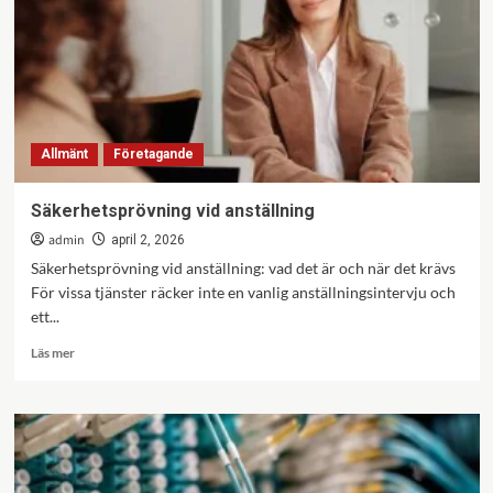
–
smidig
uppföljning
på
bygget
Allmänt
Företagande
Säkerhetsprövning vid anställning
admin
april 2, 2026
Säkerhetsprövning vid anställning: vad det är och när det krävs
För vissa tjänster räcker inte en vanlig anställningsintervju och
ett...
Läs
Läs mer
mer
om
Säkerhetsprövning
vid
anställning