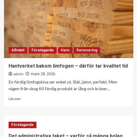
automation
och
annat
Allmänt
Företagande
Hem
Renovering
Hantverket bakom limfogen – därför tar kvalitet tid
admin
mars 28, 2026
En färdig limfogskiva ser enkel ut. Slät, jämn, perfekt. Men
vägen från skog till färdig produkt är lång och kräver...
Läs
Läs mer
mer
om
Hantverket
bakom
Företagande
limfogen
–
Det administrativa taket – varför så många bolag