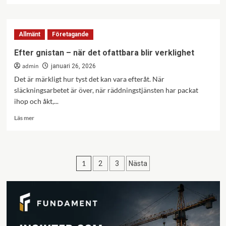
besparingar
om
Vi
trodde
Allmänt
Företagande
vi
kunde
Efter gnistan – när det ofattbara blir verklighet
göra
admin
det
januari 26, 2026
själva
Det är märkligt hur tyst det kan vara efteråt. När
släckningsarbetet är över, när räddningstjänsten har packat
ihop och åkt,...
Läs
Läs mer
mer
om
Efter
gnistan
Sidnumrering
1
2
3
Nästa
–
när
för
det
inlägg
ofattbara
blir
verklighet