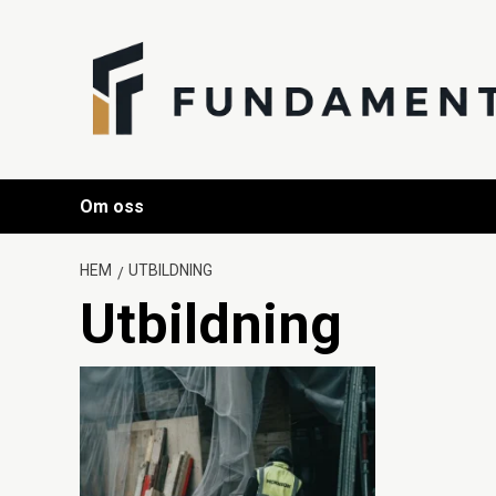
Hoppa
till
innehåll
Om oss
HEM
UTBILDNING
Utbildning