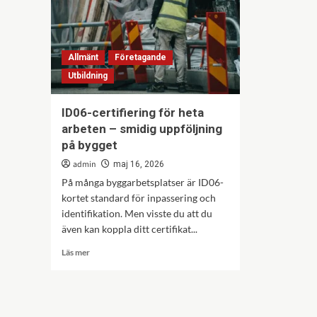
Allmänt
Företagande
Utbildning
ID06-certifiering för heta
arbeten – smidig uppföljning
på bygget
admin
maj 16, 2026
På många byggarbetsplatser är ID06-
kortet standard för inpassering och
identifikation. Men visste du att du
även kan koppla ditt certifikat...
Läs
Läs mer
mer
om
ID06-
certifiering