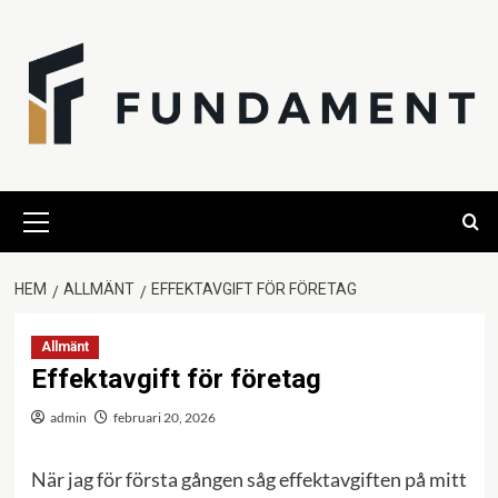
Hoppa
till
innehåll
Primär
meny
HEM
ALLMÄNT
EFFEKTAVGIFT FÖR FÖRETAG
Allmänt
Effektavgift för företag
admin
februari 20, 2026
När jag för första gången såg effektavgiften på mitt