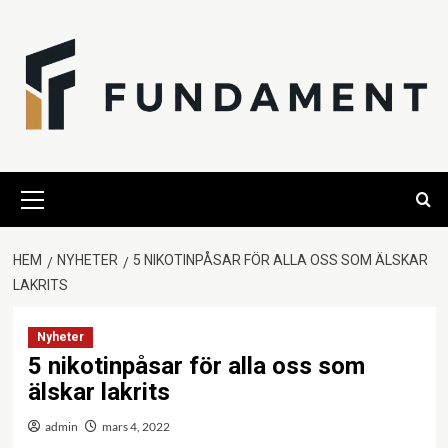
Hoppa
till
innehåll
Primär
meny
HEM
NYHETER
5 NIKOTINPÅSAR FÖR ALLA OSS SOM ÄLSKAR
LAKRITS
Nyheter
5 nikotinpåsar för alla oss som
älskar lakrits
admin
mars 4, 2022