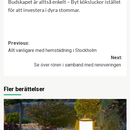
Budskapet är alltså enkelt –
Byt köksluckor
istället
för att investera i dyra stommar.
Post
Previous:
Allt vanligare med hemstädning i Stockholm
navigation
Next:
Se över rören i samband med renoveringen
Fler berättelser