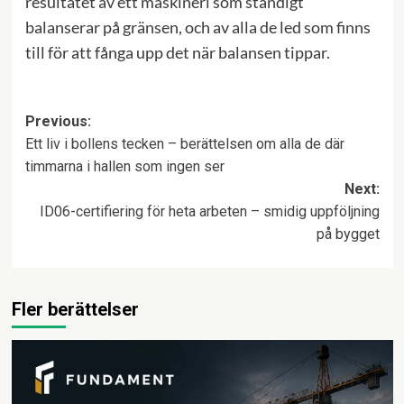
resultatet av ett maskineri som ständigt
balanserar på gränsen, och av alla de led som finns
till för att fånga upp det när balansen tippar.
Post
Previous:
Ett liv i bollens tecken – berättelsen om alla de där
navigation
timmarna i hallen som ingen ser
Next:
ID06-certifiering för heta arbeten – smidig uppföljning
på bygget
Fler berättelser