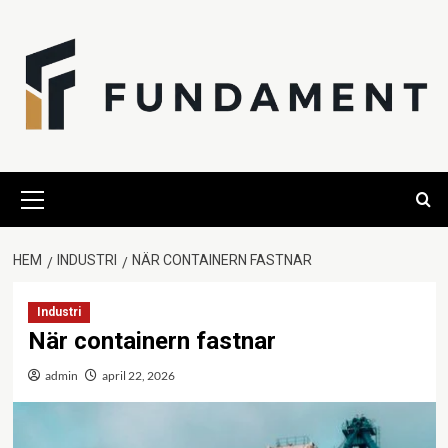
Hoppa
till
innehåll
Primär
meny
HEM
INDUSTRI
NÄR CONTAINERN FASTNAR
Industri
När containern fastnar
admin
april 22, 2026