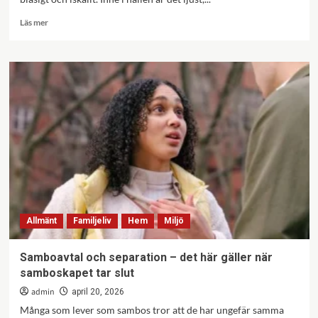
Läs
Läs mer
mer
om
Ett
liv
i
bollens
tecken
–
berättelsen
om
alla
de
där
timmarna
Allmänt
Familjeliv
Hem
Miljö
i
hallen
som
Samboavtal och separation – det här gäller när
ingen
samboskapet tar slut
ser
admin
april 20, 2026
Många som lever som sambos tror att de har ungefär samma