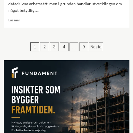
datadrivna arbetssätt, men i grunden handlar utvecklingen om
något betydligt...
Läs
Läs mer
mer
om
Industrilogik
101
Sidnumrering
1
…
2
3
4
9
Nästa
–
om
för
automation
inlägg
och
annat