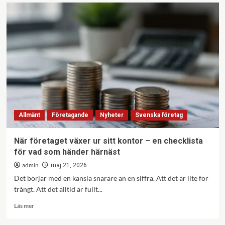
Dagvattenrör
–
glöm
inte
bort
avloppen
utomhus
Allmänt
Företagande
Nyheter
Svenska företag
När företaget växer ur sitt kontor – en checklista
för vad som händer härnäst
admin
maj 21, 2026
Det börjar med en känsla snarare än en siffra. Att det är lite för
trångt. Att det alltid är fullt...
Läs
Läs mer
mer
om