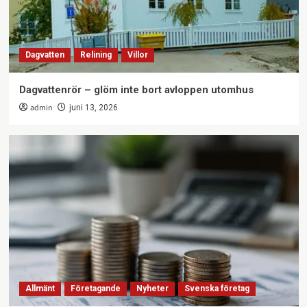
Allmänt
Företagande
Nyheter
Svenska företag
När företaget växer ur sitt kontor – en
checklista för vad som händer härnäst
3
Dagvatten
Relining
Villor
Allmänt
Familjeliv
Hem
Dagvattenrör – glöm inte bort avloppen utomhus
Trädgårdsbelysning – skapa stämning och
trygghet utomhus
admin
juni 13, 2026
4
Allmänt
Företagande
Utbildning
ID06-certifiering för heta arbeten – smidig
uppföljning på bygget
5
Allmänt
Företagande
Nyheter
Svenska företag