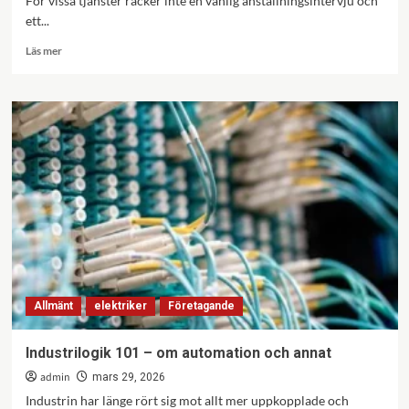
För vissa tjänster räcker inte en vanlig anställningsintervju och
ett...
Läs
Läs mer
mer
om
Säkerhetsprövning
vid
anställning
Allmänt
elektriker
Företagande
Industrilogik 101 – om automation och annat
admin
mars 29, 2026
Industrin har länge rört sig mot allt mer uppkopplade och