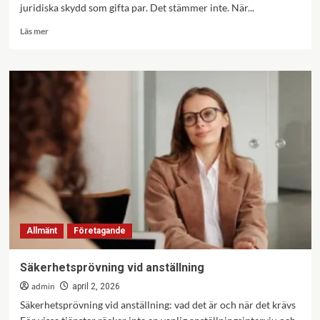
juridiska skydd som gifta par. Det stämmer inte. När...
Läs
Läs mer
mer
om
Samboavtal
och
separation
–
det
här
gäller
när
samboskapet
tar
slut
Allmänt
Företagande
Säkerhetsprövning vid anställning
admin
april 2, 2026
Säkerhetsprövning vid anställning: vad det är och när det krävs