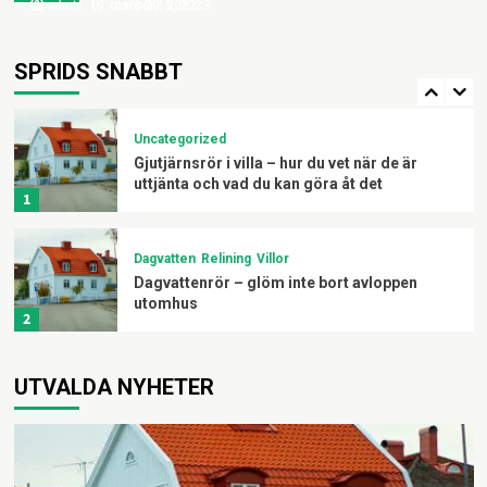
admin
admin
oktober 15, 2023
mars 20, 2022
Allmänt
Företagande
Utbildning
ID06-certifiering för heta arbeten – smidig
uppföljning på bygget
SPRIDS SNABBT
5
Uncategorized
Gjutjärnsrör i villa – hur du vet när de är
uttjänta och vad du kan göra åt det
1
Dagvatten
Relining
Villor
Dagvattenrör – glöm inte bort avloppen
utomhus
2
Allmänt
Företagande
Nyheter
Svenska företag
UTVALDA NYHETER
När företaget växer ur sitt kontor – en
checklista för vad som händer härnäst
3