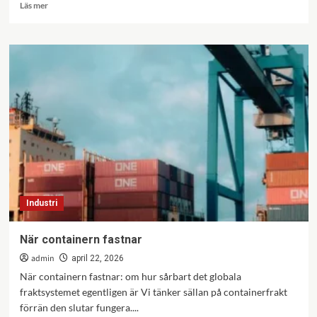
Läs
Läs mer
mer
om
ID06-
certifiering
för
heta
arbeten
–
smidig
uppföljning
på
bygget
Industri
När containern fastnar
admin
april 22, 2026
När containern fastnar: om hur sårbart det globala
fraktsystemet egentligen är Vi tänker sällan på containerfrakt
förrän den slutar fungera....