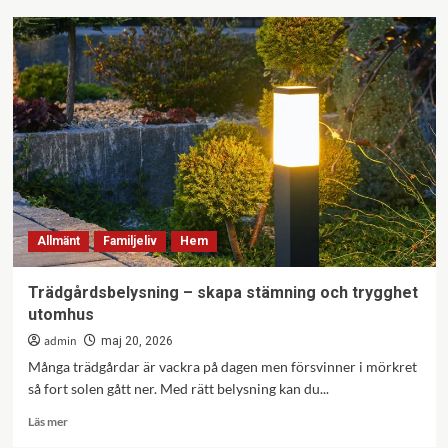
När
företaget
växer
ur
sitt
kontor
–
en
checklista
för
vad
som
Allmänt
Familjeliv
Hem
händer
härnäst
Trädgårdsbelysning – skapa stämning och trygghet
utomhus
admin
maj 20, 2026
Många trädgårdar är vackra på dagen men försvinner i mörkret
så fort solen gått ner. Med rätt belysning kan du...
Läs
Läs mer
mer