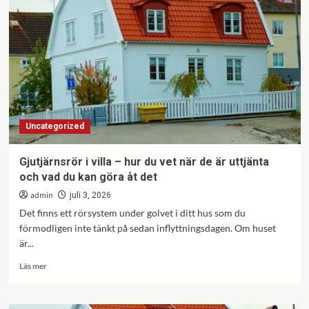
Uncategorized
Gjutjärnsrör i villa – hur du vet när de är uttjänta
och vad du kan göra åt det
admin
juli 3, 2026
Det finns ett rör­system under golvet i ditt hus som du
förmodligen inte tänkt på sedan inflyttningsdagen. Om huset
är...
Läs
Läs mer
mer
om
Gjutjärnsrör